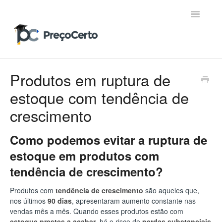
Toggle
Navigatio
Contato
Produtos em ruptura de
estoque com tendência de
crescimento
Como podemos evitar a ruptura de
estoque em produtos com
tendência de crescimento?
Produtos com
tendência de crescimento
são aqueles que,
nos últimos
90 dias
, apresentaram aumento constante nas
vendas mês a mês. Quando esses produtos estão com
estoque prestes a acabar
, há o risco de
perdas substanciais